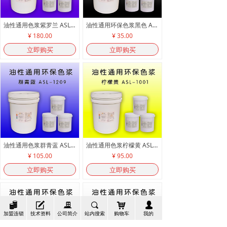
油性通用色浆紫罗兰 ASL-1015
油性通用环保色浆黑色 ASL-1021
¥ 180.00
¥ 35.00
立即购买
立即购买
油性通用色浆群青蓝 ASL-1209
油性通用色浆柠檬黄 ASL-1101
¥ 105.00
¥ 95.00
立即购买
立即购买
뀂
녁
끉
끠
낙
넙
加盟连锁
技术资料
公司简介
站内搜索
购物车
我的