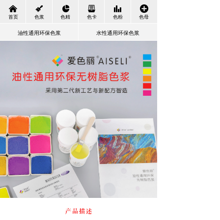
낀
뀢
넗
뀣
뀲
끴
首页
色浆
色精
色卡
色粉
色母
油性通用环保色浆
水性通用环保色浆