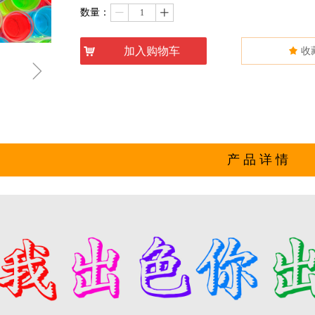
数量：
ꄷ
ꄸ
낙
加入购物车
끄
收
ꁇ
产 品 详 情