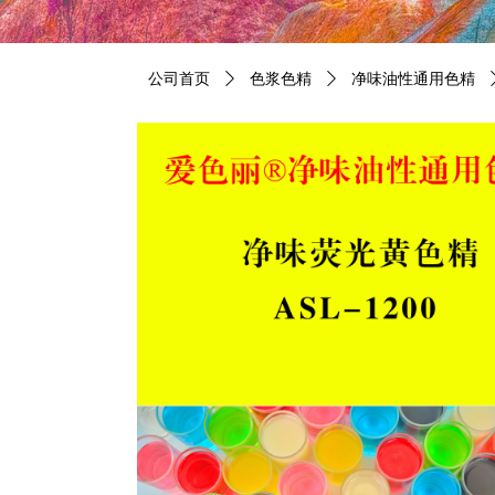
公司首页
ꄲ
色浆色精
ꄲ
净味油性通用色精