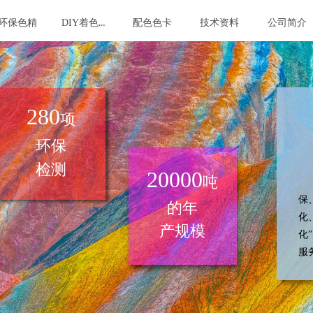
DIY着色剂
环保色精
配色色卡
技术资料
公司简介
280
项
环保
检测
20000
吨
自
保
的年
化
产规模
化
服