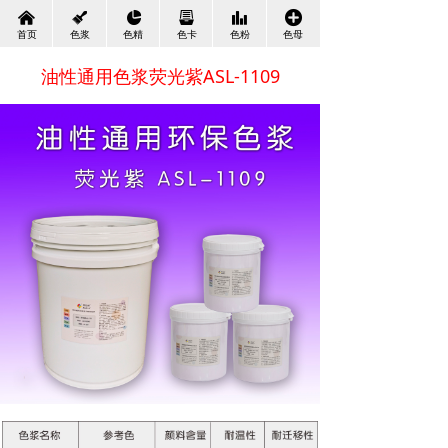
낀
뀢
넗
뀣
뀲
끴
首页
色浆
色精
色卡
色粉
色母
油性通用色浆荧光紫ASL-1109