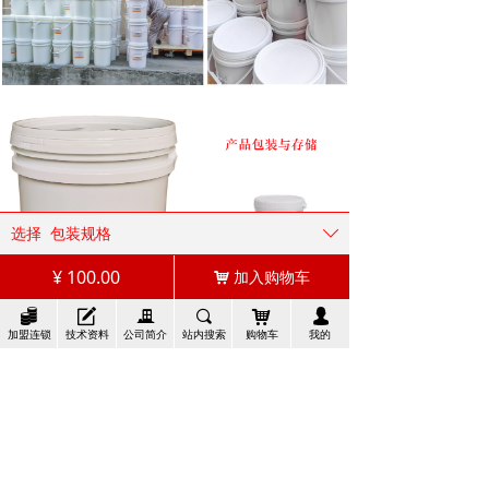
选择
包装规格
ꄳ
¥
100.00
加入购物车
낙
뀂
녁
끉
끠
낙
넙
加盟连锁
技术资料
公司简介
站内搜索
购物车
我的