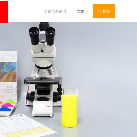
文章
ꀁ
끠
搜索