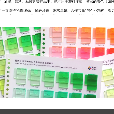
胶、油墨、涂料、粘胶剂等产品中。也可用于塑料注塑、挤出的着色（如
P
们一直坚持
创新释放、绿色环保、追求卓越、合作共赢
的企业精神，努
“
”
的经营方针，稳健经营，向着成为业界的环保色彩材料服务商的目标稳步
携手
共享发展成果。 一站式的色彩服务，把明天的科技融入今天，把服
,